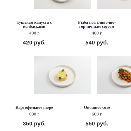
Тушеная капуста с
Рыба под сливочно-
колбасками
горчичным соусом
400 г
400 г
420
руб.
540
руб.
Картофельное пюре
Овощное соте
600 г
600 г
350
руб.
550
руб.