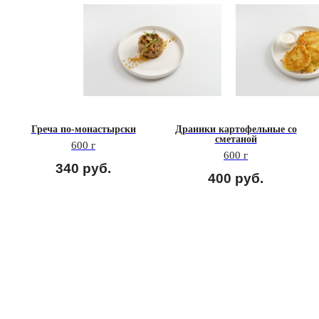
Греча по-монастырски
Драники картофельные со
сметаной
600 г
600 г
340
руб.
400
руб.