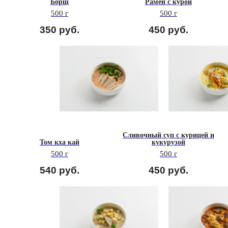
Борщ
Рамен с курой
500 г
500 г
350
руб.
450
руб.
Сливочный суп с курицей и
Том кха кай
кукурузой
500 г
500 г
540
руб.
450
руб.