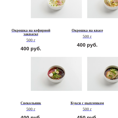
Окрошка на кефирной
Окрошка на квасе
закваске
500 г
500 г
400
руб.
400
руб.
Свекольник
Кукси с цыпленком
500 г
500 г
400
руб.
450
руб.