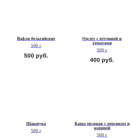
Вафли бельгийские
Омлет с ветчиной и
томатами
500 г
500 г
500
руб.
400
руб.
Шакшука
Каша овсяная с персиком и
корицей
500 г
500 г