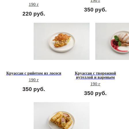
190 г
190 г
350
руб.
220
руб.
Круассан с рийетом из лосося
Круассан с творожной
нутеллой и вареньем
190 г
190 г
350
руб.
350
руб.