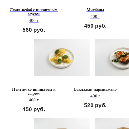
Люля-кебаб с пикантным
Митболы
соусом
400 г
400 г
450
руб.
560
руб.
Птитим со шпинатом и
Баклажан пармиджано
сыром
400 г
400 г
520
руб.
450
руб.